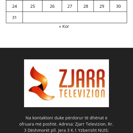
24
25
26
27
28
29
30
31
« Kor
Na kontaktoni duke përdorur të dhënat e
ofruara më poshtë. Adresa: Zjarr Televizion, Rr.
3 Dëshmorët pll. Jera 3 K.1 Yzberisht NUIS: