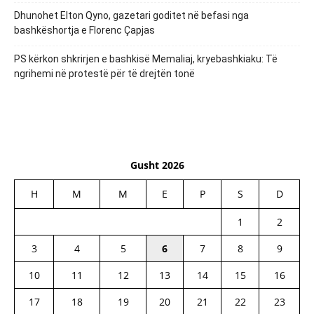
Dhunohet Elton Qyno, gazetari goditet në befasi nga
bashkëshortja e Florenc Çapjas
PS kërkon shkrirjen e bashkisë Memaliaj, kryebashkiaku: Të
ngrihemi në protestë për të drejtën tonë
Gusht 2026
H
M
M
E
P
S
D
1
2
3
4
5
6
7
8
9
10
11
12
13
14
15
16
17
18
19
20
21
22
23