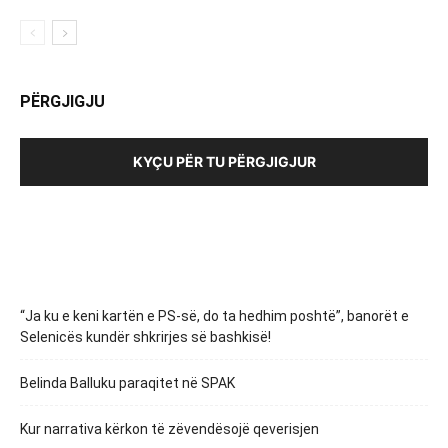
PËRGJIGJU
KYÇU PËR TU PËRGJIGJUR
“Ja ku e keni kartën e PS-së, do ta hedhim poshtë”, banorët e
Selenicës kundër shkrirjes së bashkisë!
Belinda Balluku paraqitet në SPAK
Kur narrativa kërkon të zëvendësojë qeverisjen