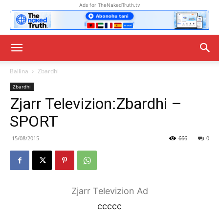
Ads for TheNakedTruth.tv
Ballina
Zbardhi
Zbardhi
Zjarr Televizion:Zbardhi –
SPORT
15/08/2015
666
0
Zjarr Televizion Ad
ccccc