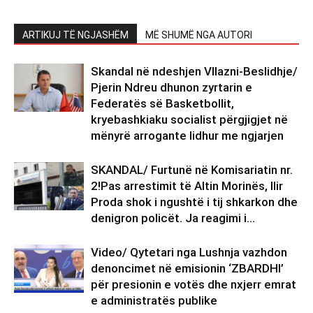
ARTIKUJ TË NGJASHËM
MË SHUMË NGA AUTORI
Skandal në ndeshjen Vllazni-Beslidhje/
Pjerin Ndreu dhunon zyrtarin e
Federatës së Basketbollit,
kryebashkiaku socialist përgjigjet në
mënyrë arrogante lidhur me ngjarjen
SKANDAL/ Furtunë në Komisariatin nr.
2!Pas arrestimit të Altin Morinës, Ilir
Proda shok i ngushtë i tij shkarkon dhe
denigron policët. Ja reagimi i...
Video/ Qytetari nga Lushnja vazhdon
denoncimet në emisionin ‘ZBARDHI’
për presionin e votës dhe nxjerr emrat
e administratës publike