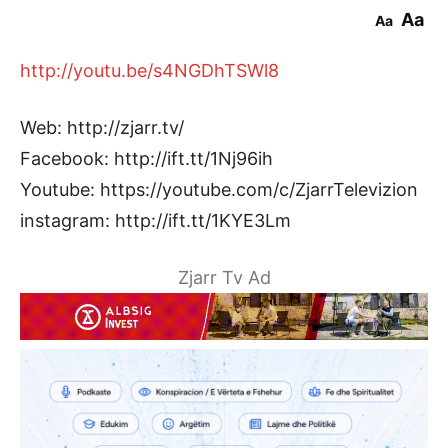
Aa
Aa
http://youtu.be/s4NGDhTSWl8
Web: http://zjarr.tv/
Facebook: http://ift.tt/1Nj96ih
Youtube: https://youtube.com/c/ZjarrTelevizion
instagram: http://ift.tt/1KYE3Lm
Zjarr Tv Ad