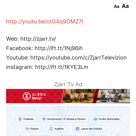
Aa
Aa
http://youtu.be/otG4q9OMZ7I
Web: http://zjarr.tv/
Facebook: http://ift.tt/1Nj96ih
Youtube: https://youtube.com/c/ZjarrTelevizion
instagram: http://ift.tt/1KYE3Lm
Zjarr Tv Ad