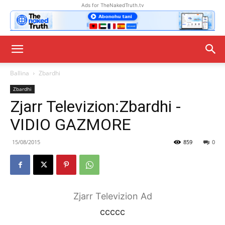
Ads for TheNakedTruth.tv
Ballina
Zbardhi
Zbardhi
Zjarr Televizion:Zbardhi -
VIDIO GAZMORE
15/08/2015
859
0
Zjarr Televizion Ad
ccccc