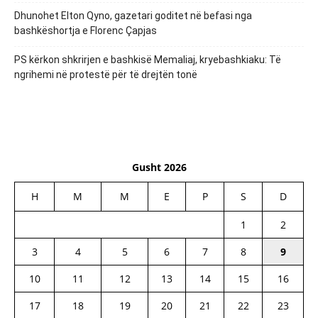
Dhunohet Elton Qyno, gazetari goditet në befasi nga
bashkëshortja e Florenc Çapjas
PS kërkon shkrirjen e bashkisë Memaliaj, kryebashkiaku: Të
ngrihemi në protestë për të drejtën tonë
Gusht 2026
H
M
M
E
P
S
D
1
2
3
4
5
6
7
8
9
10
11
12
13
14
15
16
17
18
19
20
21
22
23