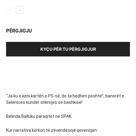
PËRGJIGJU
KYÇU PËR TU PËRGJIGJUR
“Ja ku e keni kartën e PS-së, do ta hedhim poshtë”, banorët e
Selenicës kundër shkrirjes së bashkisë!
Belinda Balluku paraqitet në SPAK
Kur narrativa kërkon të zëvendësojë qeverisjen