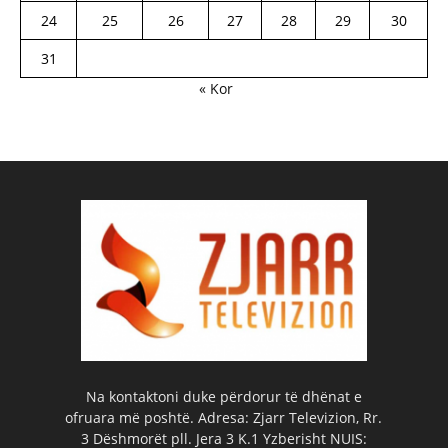
24
25
26
27
28
29
30
31
« Kor
Na kontaktoni duke përdorur të dhënat e
ofruara më poshtë. Adresa: Zjarr Televizion, Rr.
3 Dëshmorët pll. Jera 3 K.1 Yzberisht NUIS: