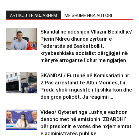
ARTIKUJ TË NGJASHËM
MË SHUMË NGA AUTORI
Skandal në ndeshjen Vllazni-Beslidhje/
Pjerin Ndreu dhunon zyrtarin e
Federatës së Basketbollit,
kryebashkiaku socialist përgjigjet në
mënyrë arrogante lidhur me ngjarjen
SKANDAL/ Furtunë në Komisariatin nr.
2!Pas arrestimit të Altin Morinës, Ilir
Proda shok i ngushtë i tij shkarkon dhe
denigron policët. Ja reagimi i...
Video/ Qytetari nga Lushnja vazhdon
denoncimet në emisionin ‘ZBARDHI’
për presionin e votës dhe nxjerr emrat
e administratës publike