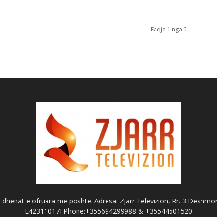
Faqja 1 nga 2
dhënat e ofruara më poshtë. Adresa: Zjarr Televizion, Rr. 3 Dëshmorët
L42311017I Phone:+355694299988 & +35544501520