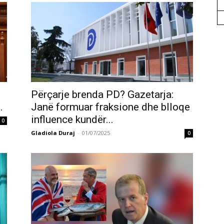
Përçarje brenda PD? Gazetarja:
…
Janë formuar fraksione dhe blloqe
influence kundër...
0
Gladiola Duraj
-
01/07/2025
0