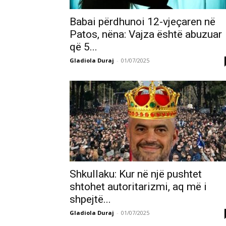
Babai përdhunoi 12-vjeçaren në
Patos, nëna: Vajza është abuzuar
që 5...
Gladiola Duraj
-
01/07/2025
Shkullaku: Kur në një pushtet
shtohet autoritarizmi, aq më i
shpejtë...
Gladiola Duraj
-
01/07/2025