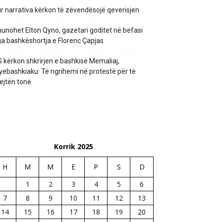
r narrativa kërkon të zëvendësojë qeverisjen
unohet Elton Qyno, gazetari goditet në befasi
a bashkëshortja e Florenc Çapjas
 kërkon shkrirjen e bashkisë Memaliaj,
yebashkiaku: Të ngrihemi në protestë për të
ejtën tonë
Korrik 2025
H
M
M
E
P
S
D
1
2
3
4
5
6
7
8
9
10
11
12
13
14
15
16
17
18
19
20