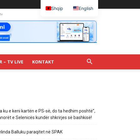
Shqip
English
tv
R – TV LIVE
KONTAKT
a ku e keni kartën e PS-së, do ta hedhim poshtë”,
norët e Selenicës kundër shkrirjes së bashkisë!
linda Balluku paraqitet në SPAK