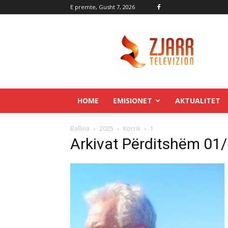
E premte, Gusht 7, 2026
Zjarr.tv
HOME
EMISIONET
AKTUALITET
Ballina
2025
Korrik
1
Arkivat Përditshëm 01