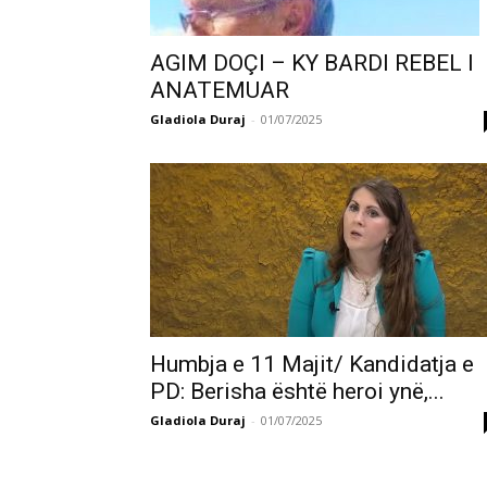
AGIM DOÇI – KY BARDI REBEL I
ANATEMUAR
Gladiola Duraj
-
01/07/2025
Humbja e 11 Majit/ Kandidatja e
PD: Berisha është heroi ynë,...
Gladiola Duraj
-
01/07/2025