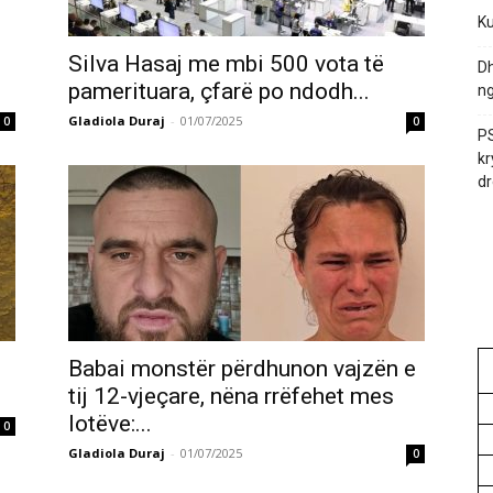
Ku
Silva Hasaj me mbi 500 vota të
Dh
pamerituara, çfarë po ndodh...
ng
Gladiola Duraj
-
01/07/2025
0
0
PS
kr
dr
Babai monstër përdhunon vajzën e
tij 12-vjeçare, nëna rrëfehet mes
lotëve:...
0
Gladiola Duraj
-
01/07/2025
0