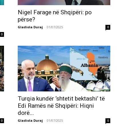
Nigel Farage në Shqipëri: po
përse?
Gladiola Duraj
-
01/07/2025
0
0
Turqia kundër ‘shtetit bektashi’ të
Edi Ramës në Shqipëri: Hiqni
dorë...
Gladiola Duraj
-
01/07/2025
0
0