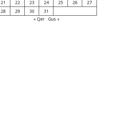
21
22
23
24
25
26
27
28
29
30
31
« Qer
Gus »