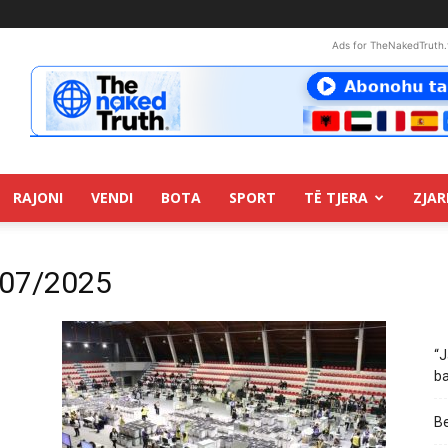
Ads for TheNakedTruth.
RAJONI
VENDI
BOTA
SPORT
TË TJERA
ZJAR
/07/2025
“J
ba
Be