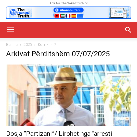
Ads for TheNakedTruth.tv
Ballina
2025
Korrik
7
Arkivat Përditshëm 07/07/2025
Dosja “Partizani”/ Lirohet nga “arresti