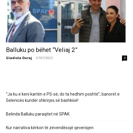
Balluku po bëhet “Veliaj 2”
Gladiola Duraj
-
07/07/2025
0
“Ja ku e keni kartën e PS-së, do ta hedhim poshtë”, banorët e
Selenicës kundër shkrirjes së bashkisë!
Belinda Balluku paraqitet në SPAK
Kur narrativa kërkon të zëvendësojë qeverisjen