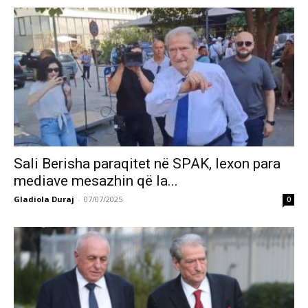
Sali Berisha paraqitet në SPAK, lexon para
mediave mesazhin që la...
Gladiola Duraj
-
07/07/2025
0