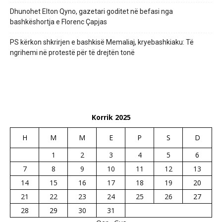
Dhunohet Elton Qyno, gazetari goditet në befasi nga
bashkëshortja e Florenc Çapjas
PS kërkon shkrirjen e bashkisë Memaliaj, kryebashkiaku: Të
ngrihemi në protestë për të drejtën tonë
Korrik 2025
H
M
M
E
P
S
D
1
2
3
4
5
6
7
8
9
10
11
12
13
14
15
16
17
18
19
20
21
22
23
24
25
26
27
28
29
30
31