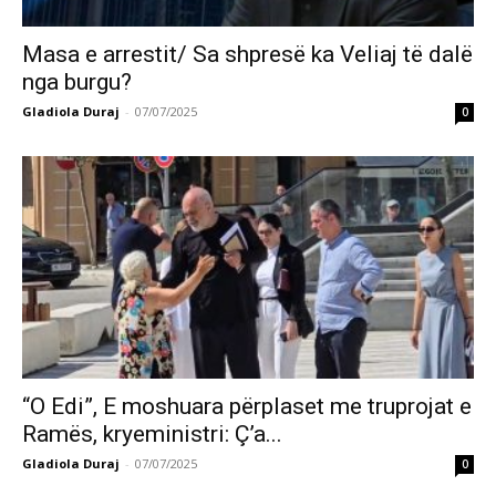
Masa e arrestit/ Sa shpresë ka Veliaj të dalë
nga burgu?
Gladiola Duraj
-
07/07/2025
0
“O Edi”, E moshuara përplaset me truprojat e
Ramës, kryeministri: Ç’a...
Gladiola Duraj
-
07/07/2025
0