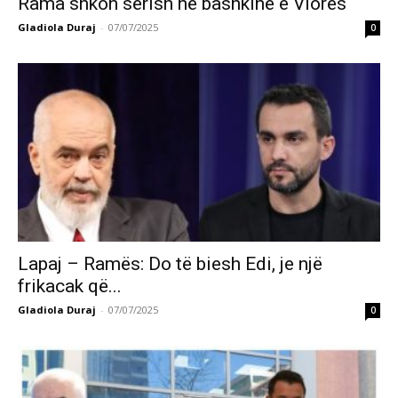
Rama shkon sërish në bashkinë e Vlorës
Gladiola Duraj
-
07/07/2025
0
Lapaj – Ramës: Do të biesh Edi, je një
frikacak që...
Gladiola Duraj
-
07/07/2025
0