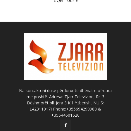
« Qer
Gus »
Na kontaktoni duke përdorur të dhënat e ofruara
më poshtë. Adresa: Zjarr Televizion, Rr. 3
Dëshmorët pll. Jera 3 K.1 Yzberisht NUIS:
L42311017I Phone:+355694299988 &
+35544501520