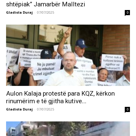
shtëpiak” Jamarbër Malltezi
Gladiola Duraj
-
07/07/2025
0
Aulon Kalaja protestë para KQZ, kërkon
rinumërim e të gjitha kutive...
Gladiola Duraj
-
07/07/2025
0