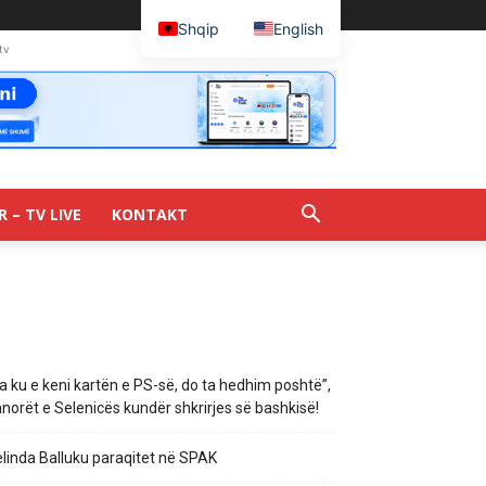
Shqip
English
tv
R – TV LIVE
KONTAKT
a ku e keni kartën e PS-së, do ta hedhim poshtë”,
norët e Selenicës kundër shkrirjes së bashkisë!
linda Balluku paraqitet në SPAK