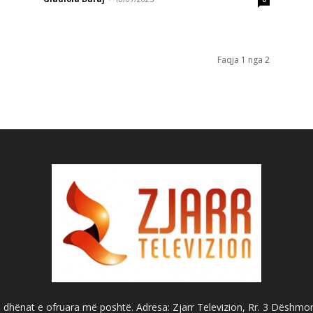
Faqja 1 nga 2
dhënat e ofruara më poshtë. Adresa: Zjarr Televizion, Rr. 3 Dëshmorët