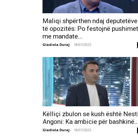
Maliqi shpërthen ndaj deputetëve
të opozitës: Po festojnë pushime
me mandate...
Gladiola Duraj
-
18/07/2025
Këlliçi zbulon se kush është Nest
Angoni: Ka ambicie për bashkinë..
Gladiola Duraj
-
18/07/2025