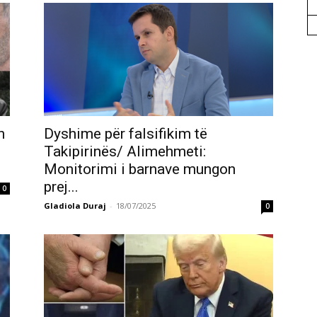
n
Dyshime për falsifikim të
Takipirinës/ Alimehmeti:
Monitorimi i barnave mungon
prej...
0
Gladiola Duraj
-
18/07/2025
0