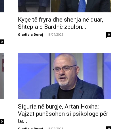
Kyçe të fryra dhe shenja në duar,
t
Shtëpia e Bardhë zbulon...
Gladiola Duraj
-
18/07/2025
0
0
i
Siguria në burgje, Artan Hoxha:
.
Vajzat punësohen si psikologe për
të...
0
Gladiola Duraj
-
18/07/2025
0