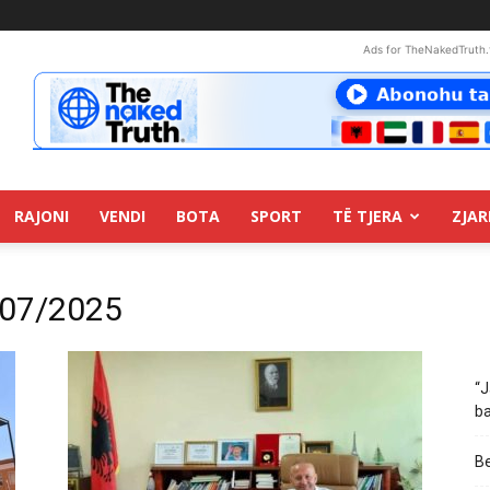
Ads for TheNakedTruth.
RAJONI
VENDI
BOTA
SPORT
TË TJERA
ZJAR
/07/2025
“J
ba
Be