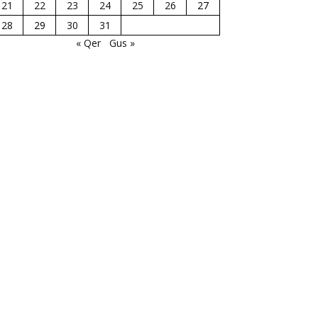
21
22
23
24
25
26
27
28
29
30
31
« Qer
Gus »