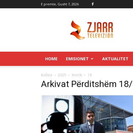
E premte, Gusht 7, 2026
Zjarr.tv
HOME
EMISIONET
AKTUALITET
Ballina
2025
Korrik
18
Arkivat Përditshëm 18