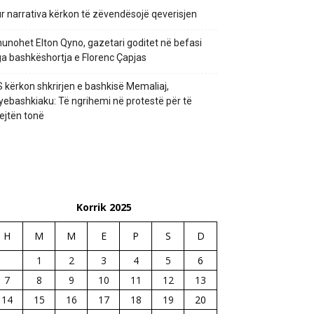
r narrativa kërkon të zëvendësojë qeverisjen
unohet Elton Qyno, gazetari goditet në befasi
a bashkëshortja e Florenc Çapjas
 kërkon shkrirjen e bashkisë Memaliaj,
yebashkiaku: Të ngrihemi në protestë për të
ejtën tonë
Korrik 2025
H
M
M
E
P
S
D
1
2
3
4
5
6
7
8
9
10
11
12
13
14
15
16
17
18
19
20