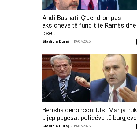
Andi Bushati: Ç’qendron pas
aksioneve të fundit të Ramës dhe
pse...
Gladiola Duraj
-
19/07/2025
Berisha denoncon: Ulsi Manja nuk
u jep pagesat policëve të burgjeve
Gladiola Duraj
-
19/07/2025