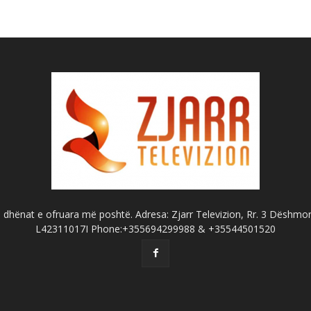
dhënat e ofruara më poshtë. Adresa: Zjarr Televizion, Rr. 3 Dëshmorët
L42311017I Phone:+355694299988 & +35544501520