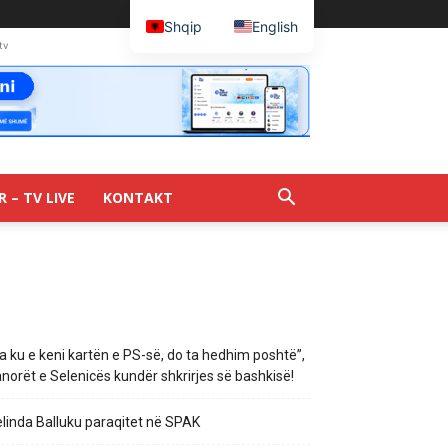
Shqip
English
tv
R – TV LIVE
KONTAKT
a ku e keni kartën e PS-së, do ta hedhim poshtë”,
norët e Selenicës kundër shkrirjes së bashkisë!
linda Balluku paraqitet në SPAK