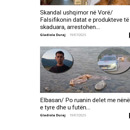
Skandal ushqimor në Vorë/
Falsifikonin datat e produkteve të
skaduara, arrestohen...
Gladiola Duraj
-
19/07/2025
Elbasan/ Po ruanin delet me nën
e tyre dhe u futën...
Gladiola Duraj
-
19/07/2025