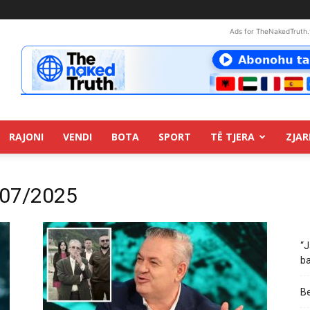
Ads for TheNakedTruth.
RAJONI
VENDI
BOTA
SPORT
TË TJERA
ZJAR
/07/2025
“J
ba
Be