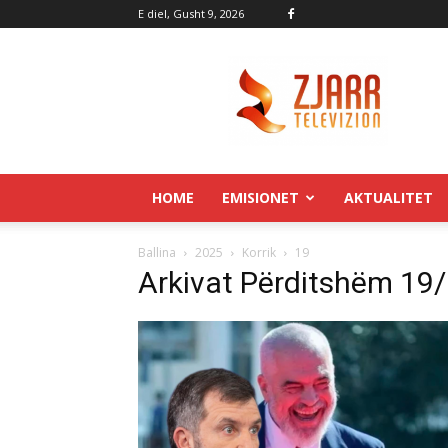
E diel, Gusht 9, 2026
Zjarr.tv
HOME
EMISIONET
AKTUALITET
Ballina
2025
Korrik
19
Arkivat Përditshëm 19