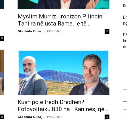
Ku
Myslim Murrizi ironizon Pilincin:
Dh
Tani ra në usta Rama, le të...
ng
Gladiola Duraj
-
19/07/2025
0
PS
0
kr
dr
Kush po e tredh Dredhën?
Fotovoltaiku 830 ha i Kaninës, që...
Gladiola Duraj
-
19/07/2025
0
0