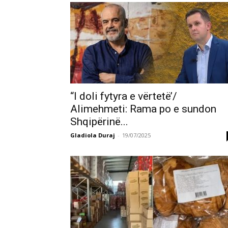
“I doli fytyra e vërtetë’/
Alimehmeti: Rama po e sundon
Shqipërinë...
Gladiola Duraj
-
19/07/2025