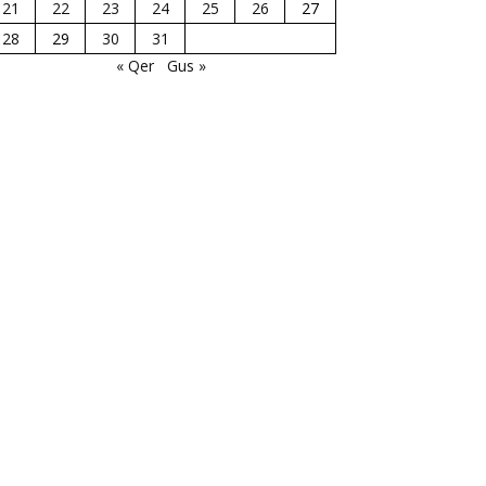
21
22
23
24
25
26
27
28
29
30
31
« Qer
Gus »