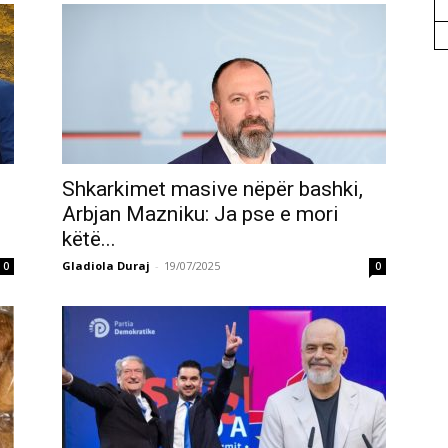
Shkarkimet masive nëpër bashki,
Arbjan Mazniku: Ja pse e mori
këtë...
Gladiola Duraj
-
19/07/2025
0
0