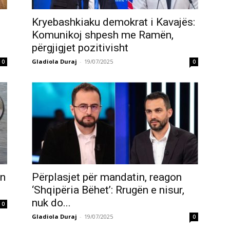
Kryebashkiaku demokrat i Kavajës:
Komunikoj shpesh me Ramën,
përgjigjet pozitivisht
Gladiola Duraj
-
19/07/2025
0
0
ën
Përplasjet për mandatin, reagon
‘Shqipëria Bëhet’: Rrugën e nisur,
nuk do...
0
Gladiola Duraj
-
19/07/2025
0