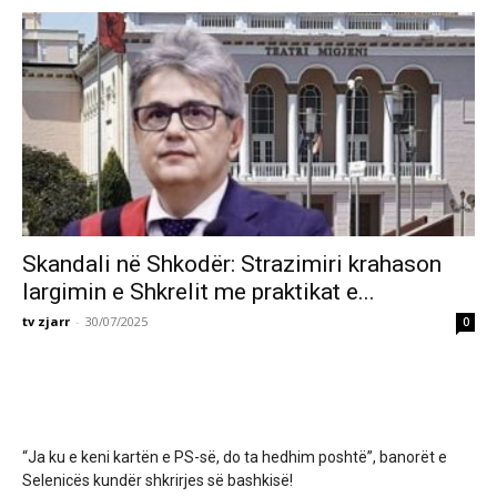
Skandali në Shkodër: Strazimiri krahason
largimin e Shkrelit me praktikat e...
tv zjarr
-
30/07/2025
0
“Ja ku e keni kartën e PS-së, do ta hedhim poshtë”, banorët e
Selenicës kundër shkrirjes së bashkisë!