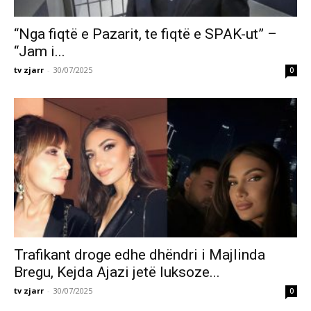
“Nga fiqtë e Pazarit, te fiqtë e SPAK-ut” –
“Jam i...
tv zjarr
-
30/07/2025
0
Trafikant droge edhe dhëndri i Majlinda
Bregu, Kejda Ajazi jetë luksoze...
tv zjarr
-
30/07/2025
0