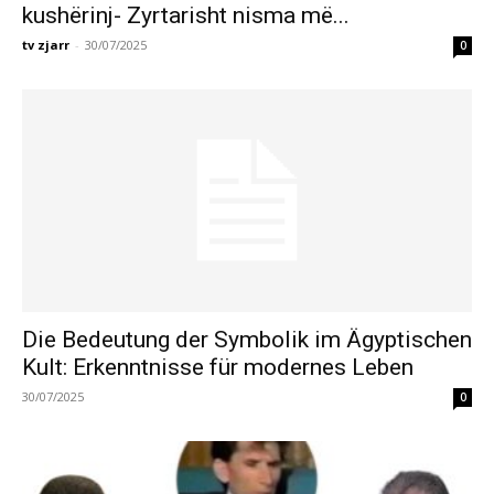
kushërinj- Zyrtarisht nisma më...
tv zjarr
-
30/07/2025
0
Die Bedeutung der Symbolik im Ägyptischen
Kult: Erkenntnisse für modernes Leben
30/07/2025
0