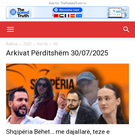
Ads for TheNakedTruth.tv
Ballina
2025
Korrik
30
Arkivat Përditshëm 30/07/2025
Shqipëria Bëhet… me dajallarë, teze e