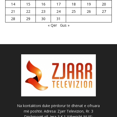
14
15
16
17
18
19
20
21
22
23
24
25
26
27
28
29
30
31
« Qer
Gus »
Na kontaktoni duke përdorur të dhënat e ofruara
më poshtë. Adresa: Zjarr Televizion, Rr. 3
Dëshmorët pll. Jera 3 K.1 Yzberisht NUIS: