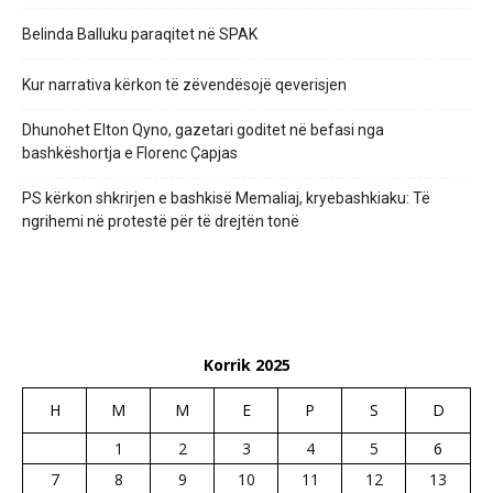
Belinda Balluku paraqitet në SPAK
Kur narrativa kërkon të zëvendësojë qeverisjen
Dhunohet Elton Qyno, gazetari goditet në befasi nga
bashkëshortja e Florenc Çapjas
PS kërkon shkrirjen e bashkisë Memaliaj, kryebashkiaku: Të
ngrihemi në protestë për të drejtën tonë
Korrik 2025
H
M
M
E
P
S
D
1
2
3
4
5
6
7
8
9
10
11
12
13