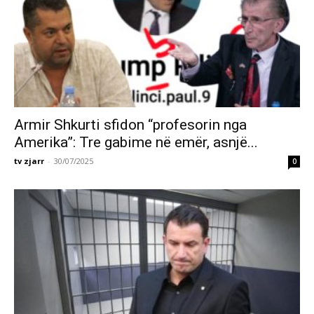
Armir Shkurti sfidon “profesorin nga
Amerika”: Tre gabime në emër, asnjë...
tv zjarr
-
30/07/2025
0