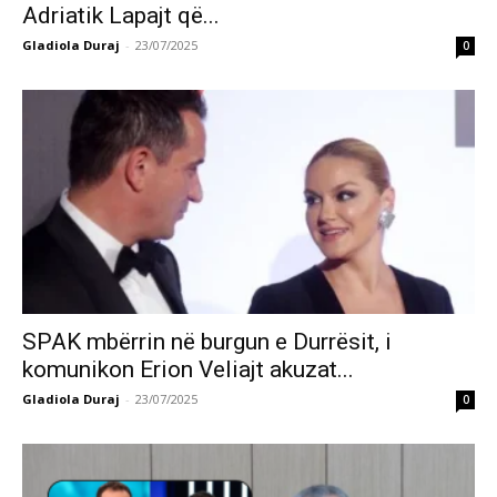
Adriatik Lapajt që...
Gladiola Duraj
-
23/07/2025
0
SPAK mbërrin në burgun e Durrësit, i
komunikon Erion Veliajt akuzat...
Gladiola Duraj
-
23/07/2025
0