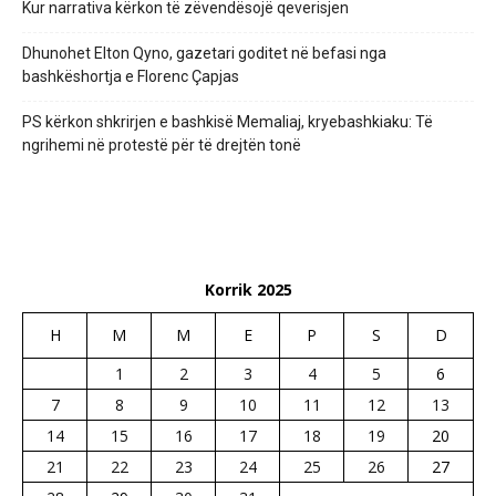
Kur narrativa kërkon të zëvendësojë qeverisjen
Dhunohet Elton Qyno, gazetari goditet në befasi nga
bashkëshortja e Florenc Çapjas
PS kërkon shkrirjen e bashkisë Memaliaj, kryebashkiaku: Të
ngrihemi në protestë për të drejtën tonë
Korrik 2025
H
M
M
E
P
S
D
1
2
3
4
5
6
7
8
9
10
11
12
13
14
15
16
17
18
19
20
21
22
23
24
25
26
27