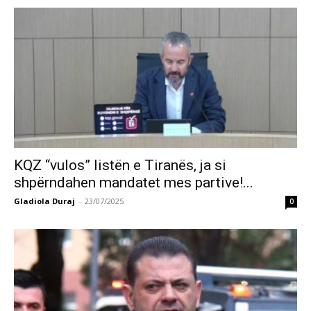
KQZ “vulos” listën e Tiranës, ja si
shpërndahen mandatet mes partive!...
Gladiola Duraj
-
23/07/2025
0