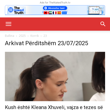
Ads for TheNakedTruth.tv
Ballina
2025
Korrik
23
Arkivat Përditshëm 23/07/2025
Kush është Kleana Xhuveli, vajza e tezes së