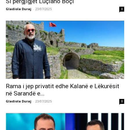
Si përgjigjet Luçiano Boçi
Gladiola Duraj
-
23/07/2025
0
Rama i jep privatit edhe Kalanë e Lëkurësit
në Sarandë e...
Gladiola Duraj
-
23/07/2025
0