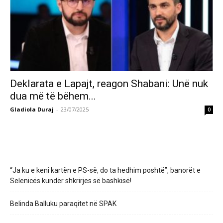
Deklarata e Lapajt, reagon Shabani: Unë nuk
dua më të bëhem...
Gladiola Duraj
-
23/07/2025
0
“Ja ku e keni kartën e PS-së, do ta hedhim poshtë”, banorët e
Selenicës kundër shkrirjes së bashkisë!
Belinda Balluku paraqitet në SPAK