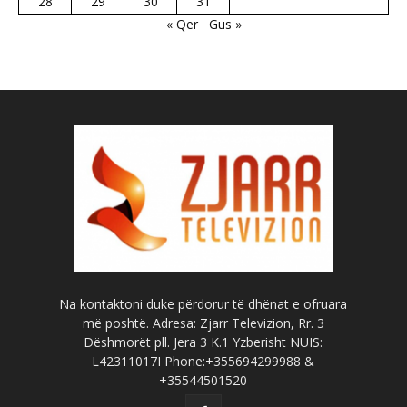
28
29
30
31
« Qer
Gus »
Na kontaktoni duke përdorur të dhënat e ofruara
më poshtë. Adresa: Zjarr Televizion, Rr. 3
Dëshmorët pll. Jera 3 K.1 Yzberisht NUIS:
L42311017I Phone:+355694299988 &
+35544501520