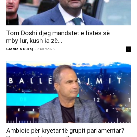
Tom Doshi djeg mandatet e listës së
mbyllur, kush ia zë...
Gladiola Duraj
-
23/07/2025
0
Ambicie për kryetar të grupit parlamentar?