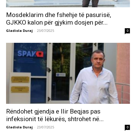
Mosdeklarim dhe fshehje të pasurisë,
GJKKO kalon për gjykim dosjen për...
Gladiola Duraj
-
23/07/2025
0
Rëndohet gjendja e Ilir Beqjas pas
infeksionit të lëkurës, shtrohet në...
Gladiola Duraj
-
23/07/2025
0