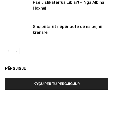
Pse u shkaterrua Libia?! – Nga Albina
Hoxhaj
Shqipëtarët nëpër botë që na bëjnë
krenarë
PËRGJIGJU
KYÇU PËR TU PËRGJIGJUR