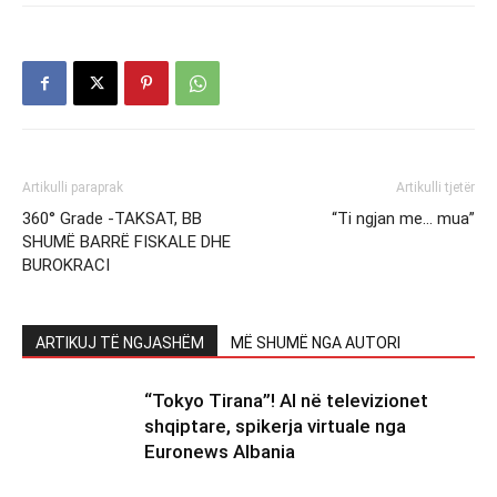
Artikulli paraprak
Artikulli tjetër
360° Grade -TAKSAT, BB
“Ti ngjan me… mua”
SHUMË BARRË FISKALE DHE
BUROKRACI
ARTIKUJ TË NGJASHËM
MË SHUMË NGA AUTORI
“Tokyo Tirana”! AI në televizionet
shqiptare, spikerja virtuale nga
Euronews Albania