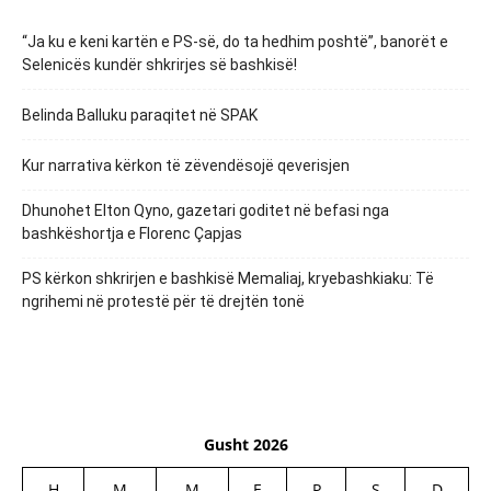
“Ja ku e keni kartën e PS-së, do ta hedhim poshtë”, banorët e
Selenicës kundër shkrirjes së bashkisë!
Belinda Balluku paraqitet në SPAK
Kur narrativa kërkon të zëvendësojë qeverisjen
Dhunohet Elton Qyno, gazetari goditet në befasi nga
bashkëshortja e Florenc Çapjas
PS kërkon shkrirjen e bashkisë Memaliaj, kryebashkiaku: Të
ngrihemi në protestë për të drejtën tonë
Gusht 2026
H
M
M
E
P
S
D