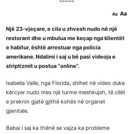
Aa
Aa
Një 23-vjeçare, e cila u zhvesh nudo në një
restorant dhe u mbulua me keçap nga klientët
e habitur, është arrestuar nga policia
amerikane. Ndalimi i saj u bë pasi videoja e
striptizmit u postua “online”.
Isabella Valle, nga Florida, shihet në video duke
kërcyer nudo mes një turme meshkujsh, të cilët
e preknin gjatë gjithë kohës në organet
gjenitale.
Babai i saj ka thënë se vajza ka probleme