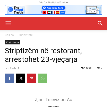
Ads for TheNakedTruth.tv
Ballina
Kuriozitete
Kuriozitete
Striptizëm në restorant,
arrestohet 23-vjeçarja
01/11/2015
1328
0
Zjarr Televizion Ad
ccccc