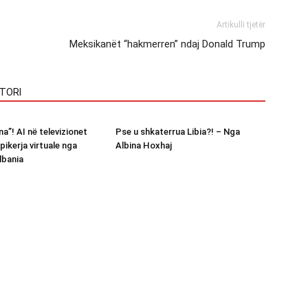
Artikulli tjetër
Meksikanët “hakmerren” ndaj Donald Trump
TORI
a”! AI në televizionet
Pse u shkaterrua Libia?! – Nga
pikerja virtuale nga
Albina Hoxhaj
lbania