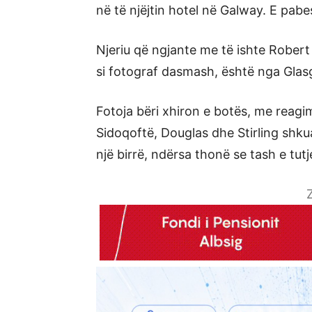
në të njëjtin hotel në Galway. E pab
Njeriu që ngjante me të ishte Robert
si fotograf dasmash, është nga Glas
Fotoja bëri xhiron e botës, me reagi
Sidoqoftë, Douglas dhe Stirling shkua
një birrë, ndërsa thonë se tash e tutj
Z