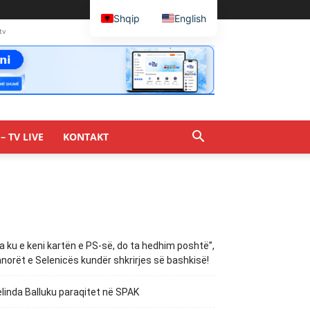
Shqip
English
tv
– TV LIVE
KONTAKT
a ku e keni kartën e PS-së, do ta hedhim poshtë”,
norët e Selenicës kundër shkrirjes së bashkisë!
linda Balluku paraqitet në SPAK