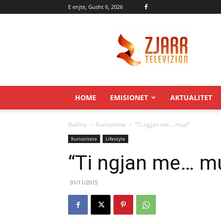
E enjte, Gusht 6, 2026
Zjarr.tv
HOME
EMISIONET
AKTUALITET
Ballina
Kuriozitete
“Ti ngjan me… mua”
Kuriozitete
Lifestyle
“Ti ngjan me… m
01/11/2015