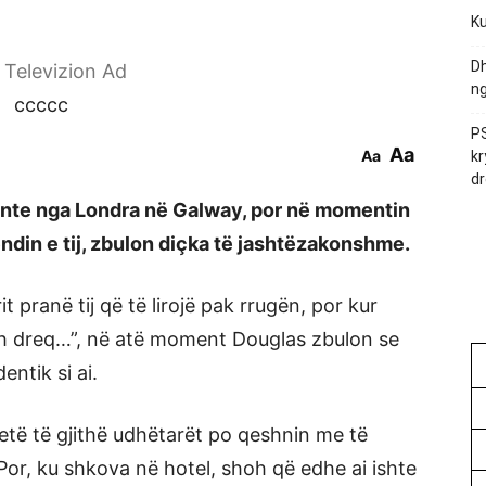
Ku
Dh
r Televizion Ad
ng
ccccc
PS
Aa
Aa
kr
dr
ronte nga Londra në Galway, por në momentin
endin e tij, zbulon diçka të jashtëzakonshme.
 pranë tij që të lirojë pak rrugën, por kur
Oh dreq…”, në atë moment Douglas zbulon se
entik si ai.
rtetë të gjithë udhëtarët po qeshnin me të
or, ku shkova në hotel, shoh që edhe ai ishte