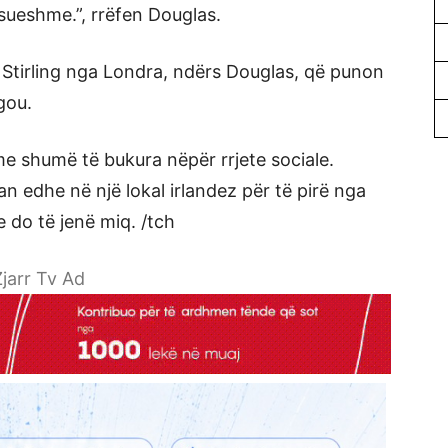
esueshme.”, rrëfen Douglas.
 Stirling nga Londra, ndërs Douglas, që punon
gou.
me shumë të bukura nëpër rrjete sociale.
n edhe në një lokal irlandez për të pirë nga
e do të jenë miq. /tch
jarr Tv Ad