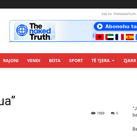
Ads for TheNakedTruth.
RAJONI
VENDI
BOTA
SPORT
TË TJERA
ZJARR 
ua”
“J
1569
0
ba
Be