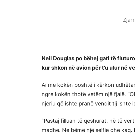
Zjar
Neil Douglas po bëhej gati të flutu
kur shkon në avion për t’u ulur në v
Ai me kokën poshtë i kërkon udhëtarit
ngre kokën thotë vetëm një fjalë. “
njeriu që ishte pranë vendit tij ishte id
“Pastaj filluan të qeshurat, në të vë
madhe. Ne bëmë një selfie dhe kaq. P