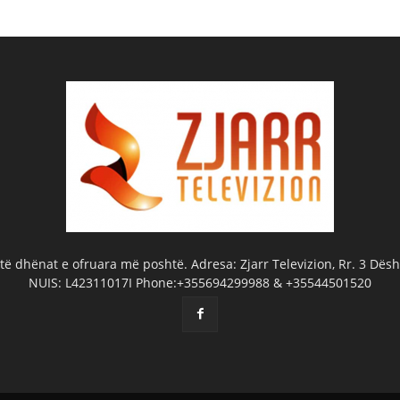
ë dhënat e ofruara më poshtë. Adresa: Zjarr Televizion, Rr. 3 Dëshm
NUIS: L42311017I Phone:+355694299988 & +35544501520