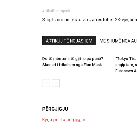
Artikulli paraprak
Striptizëm në restorant, arrestohet 23-vjeçarja
ARTIKUJ TË NGJASHËM
MË SHUMË NGA AU
Do të mbetemi të gjithë pa punë?
“Tokyo Tiran
Skenari i frikshëm nga Elon Musk
shqiptare, s
Euronews A
PËRGJIGJU
Kyçu për tu përgjigjur