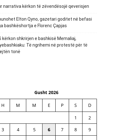
r narrativa kërkon të zëvendësojë qeverisjen
unohet Elton Qyno, gazetari goditet në befasi
a bashkëshortja e Florenc Çapjas
 kërkon shkrirjen e bashkisë Memaliaj,
yebashkiaku: Të ngrihemi në protestë për të
ejtën tonë
Gusht 2026
H
M
M
E
P
S
D
1
2
3
4
5
6
7
8
9